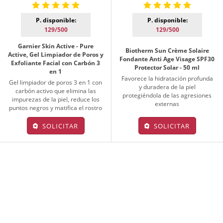
P. disponible:
P. disponible:
129/500
129/500
Garnier Skin Active - Pure
Biotherm Sun Crème Solaire
Active, Gel Limpiador de Poros y
Fondante Anti Age Visage SPF30
Exfoliante Facial con Carbón 3
Protector Solar - 50 ml
en 1
Favorece la hidratación profunda
Gel limpiador de poros 3 en 1 con
y duradera de la piel
carbón activo que elimina las
protegiéndola de las agresiones
impurezas de la piel, reduce los
externas
puntos negros y matifica el rostro
SOLICITAR
SOLICITAR