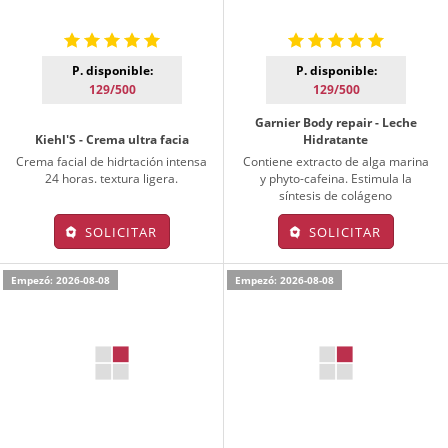
P. disponible:
P. disponible:
129/500
129/500
Garnier Body repair - Leche
Kiehl'S - Crema ultra facia
Hidratante
Crema facial de hidrtación intensa
Contiene extracto de alga marina
24 horas. textura ligera.
y phyto-cafeina. Estimula la
síntesis de colágeno
SOLICITAR
SOLICITAR
Empezó: 2026-08-08
Empezó: 2026-08-08