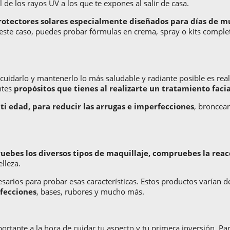
l de los rayos UV a los que te expones al salir de casa.
rotectores solares especialmente diseñados para días de m
 este caso, puedes probar fórmulas en crema, spray o kits complet
ue cuidarlo y mantenerlo lo más saludable y radiante posible es r
ntes
propósitos que tienes al realizarte un tratamiento facia
ti edad, para reducir las arrugas e imperfecciones
, broncea
uebes los diversos tipos de maquillaje, compruebes la reac
lleza.
sarios para probar esas características. Estos productos varían 
rfecciones
, bases, rubores y mucho más.
ortante a la hora de cuidar tu aspecto y tu primera inversión. P