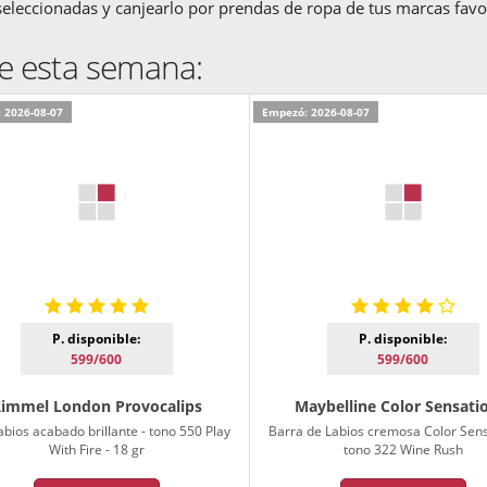
 seleccionadas y canjearlo por prendas de ropa de tus marcas favor
e esta semana:
 2026-08-07
Empezó: 2026-08-07
P. disponible:
P. disponible:
599/600
599/600
immel London Provocalips
Maybelline Color Sensati
abios acabado brillante - tono 550 Play
Barra de Labios cremosa Color Sens
With Fire - 18 gr
tono 322 Wine Rush