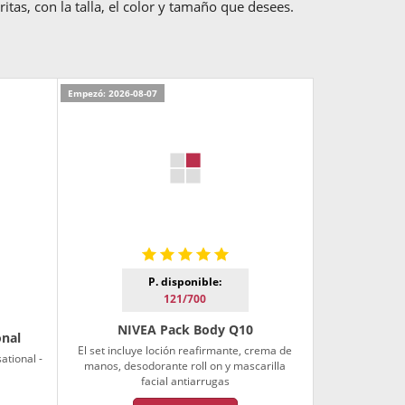
itas, con la talla, el color y tamaño que desees.
Empezó: 2026-08-07
P. disponible:
121/700
NIVEA Pack Body Q10
onal
El set incluye loción reafirmante, crema de
ational -
manos, desodorante roll on y mascarilla
facial antiarrugas