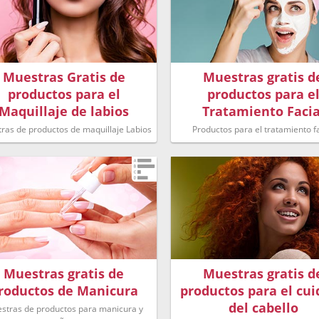
Muestras Gratis de
Muestras gratis d
productos para el
productos para e
Maquillaje de labios
Tratamiento Facia
ras de productos de maquillaje Labios
Productos para el tratamiento fa
Muestras gratis de
Muestras gratis d
roductos de Manicura
productos para el cu
del cabello
stras de productos para manicura y