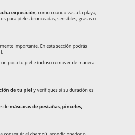
ucha exposición
, como cuando vas a la playa,
os para pieles bronceadas, sensibles, grasas o
ealmente importante. En esta sección podrás
l
.
r un poco tu piel e incluso remover de manera
ción de tu piel
y verifiques si su duración es
desde
máscaras de pestañas, pinceles,
ara conseguir el champú, acondicionador o