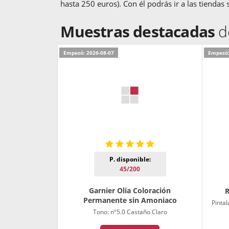
hasta 250 euros). Con él podrás ir a las tiendas
Muestras destacadas
d
Empezó: 2026-08-07
Empezó:
P. disponible:
45/200
Garnier Olia Coloración
R
Permanente sin Amoniaco
Pintal
Tono: nº5.0 Castaño Claro