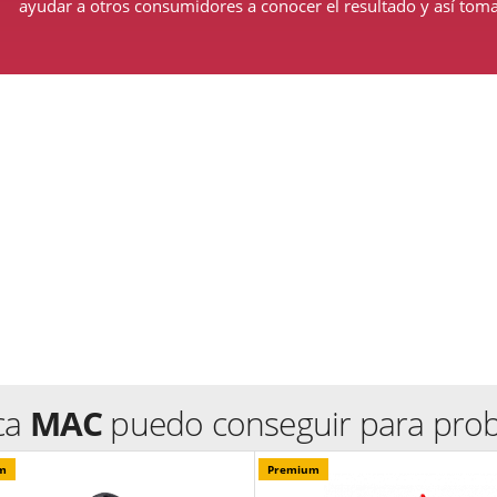
ayudar a otros consumidores a conocer el resultado y así tomar 
ca
MAC
puedo conseguir para proba
m
Premium