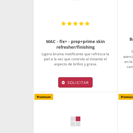
B
MAC - fix+ - prep+prime skin
refresher/finishing
Ligera bruma matificante que refresca la
aterc
piel a la vez que controla al instante el
en la
aspecto de brillos y grasa.
cam
SOLICITAR
Premium
Premiu