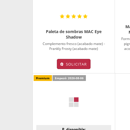
Ma
Paleta de sombras MAC Eye
Shadow
Formu
Complemento fresco (acabado mate) -
pig
Frankly Frosty (acabado mate)
aco
SOLICITAR
Premium
Empezó: 2026-08-06
P. disponible: