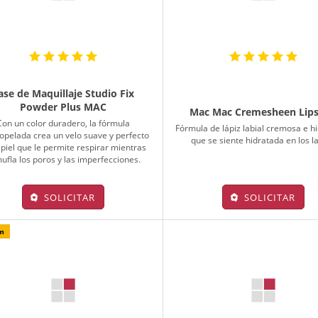
ase de Maquillaje Studio Fix
Powder Plus MAC
Mac Mac Cremesheen Lips
Con un color duradero, la fórmula
Fórmula de lápiz labial cremosa e h
iopelada crea un velo suave y perfecto
que se siente hidratada en los l
 piel que le permite respirar mientras
ufla los poros y las imperfecciones.
SOLICITAR
SOLICITAR
m