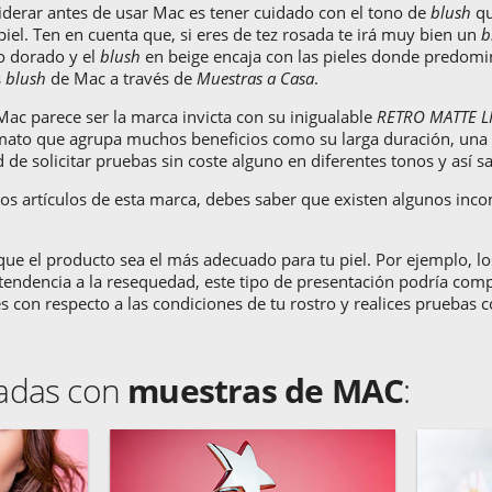
derar antes de usar Mac es tener cuidado con el tono de
blush
qu
piel. Ten en cuenta que, si eres de tez rosada te irá muy bien un
b
o dorado y el
blush
en beige encaja con las pieles donde predom
s
blush
de Mac a través de
Muestras a Casa
.
o Mac parece ser la marca invicta con su inigualable
RETRO MATTE L
formato que agrupa muchos beneficios como su larga duración, un
e solicitar pruebas sin coste alguno en diferentes tonos y así sal
s artículos de esta marca, debes saber que existen algunos inco
ue el producto sea el más adecuado para tu piel. Por ejemplo, lo
 tendencia a la resequedad, este tipo de presentación podría compl
 con respecto a las condiciones de tu rostro y realices pruebas
nadas con
muestras de MAC
: