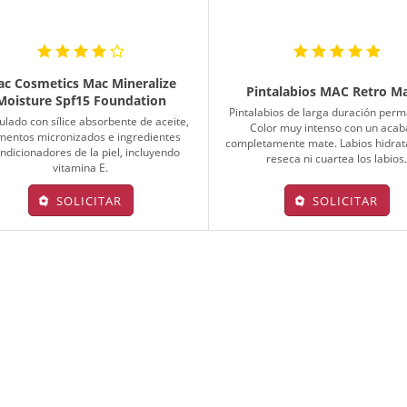
c Cosmetics Mac Mineralize
Pintalabios MAC Retro M
Moisture Spf15 Foundation
Pintalabios de larga duración per
lado con sílice absorbente de aceite,
Color muy intenso con un aca
mentos micronizados e ingredientes
completamente mate. Labios hidrat
ndicionadores de la piel, incluyendo
reseca ni cuartea los labios
vitamina E.
SOLICITAR
SOLICITAR