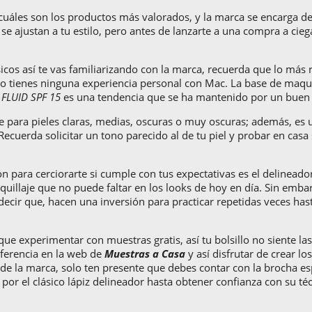
cuáles son los productos más valorados, y la marca se encarga d
se ajustan a tu estilo, pero antes de lanzarte a una compra a cie
ásicos así te vas familiarizando con la marca, recuerda que lo m
o tienes ninguna experiencia personal con Mac. La base de maquil
 FLUID SPF 15
es una tendencia que se ha mantenido por un buen
ble para pieles claras, medias, oscuras o muy oscuras; además, es
cuerda solicitar un tono parecido al de tu piel y probar en casa s
n para cerciorarte si cumple con tus expectativas es el delineado
aquillaje que no puede faltar en los looks de hoy en día. Sin em
 decir que, hacen una inversión para practicar repetidas veces has
ue experimentar con muestras gratis, así tu bolsillo no siente las
referencia en la web de
Muestras a Casa
y así disfrutar de crear lo
de la marca, solo ten presente que debes contar con la brocha esp
or el clásico lápiz delineador hasta obtener confianza con su téc