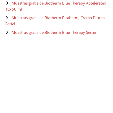
Muestras gratis de Biotherm Blue Therapy Accelerated
Ttp 50 ml
Muestras gratis de Biotherm Biotherm, Crema Diurna
Facial
Muestras gratis de Biotherm Blue Therapy Serum
Accelerated 50 ml
Muestras gratis de BIOTHERM HOMME Aquapower -
Gel facial para hombre, 100 ml
Muestras gratis de Biotherm Skin Vivo Jour Crema Pnm
50 ml
Muestras gratis de Biotherm - Lait Corperel Anti-drying
Body Milk
Muestras gratis de Biotherm Pure-Fect Skin Gel
Hidratante - 50 ml
Muestras gratis de Biotherm Homme Gel Nettoyant
Visage 150 ml