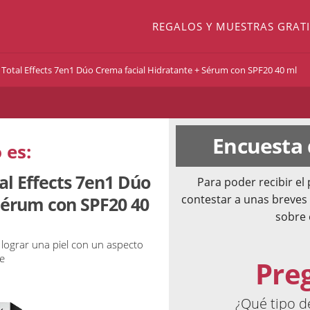
REGALOS Y MUESTRAS GRATI
 Total Effects 7en1 Dúo Crema facial Hidratante + Sérum con SPF20 40 ml
Encuesta
 es:
al Effects 7en1 Dúo
Para poder recibir e
contestar a unas breves
Sérum con SPF20 40
sobre 
 lograr una piel con un aspecto
e
Pre
¿Qué tipo 