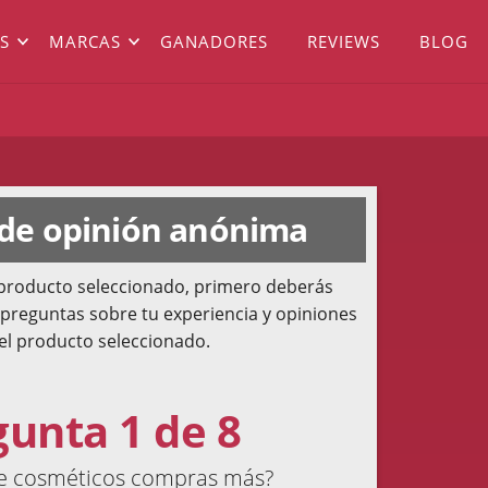
S
MARCAS
GANADORES
REVIEWS
BLOG
 de opinión anónima
l producto seleccionado, primero deberás
 preguntas sobre tu experiencia y opiniones
el producto seleccionado.
gunta 1 de 8
de cosméticos compras más?