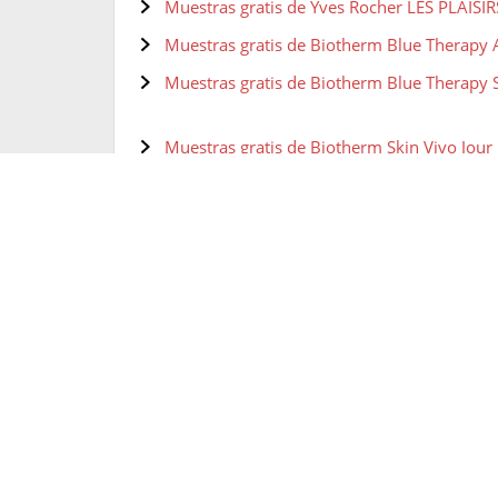
Muestras gratis de Yves Rocher LES PLAIS
Muestras gratis de Biotherm Blue Therapy 
Muestras gratis de Biotherm Blue Therapy 
Muestras gratis de Biotherm Skin Vivo Jou
Muestras gratis de Biotherm Pure-Fect Skin
Muestras gratis de Olay Regenerist Ultra R
Muestras gratis de Olay Total Effects Whip 
Muestras gratis de Shiseido Radiant Liftin
Muestras gratis de Shiseido, Paleta de maqu
Muestras gratis de NYX Base de maquillaje C
Coverage Foundation
Muestras gratis de NYX Polvos fijadores St