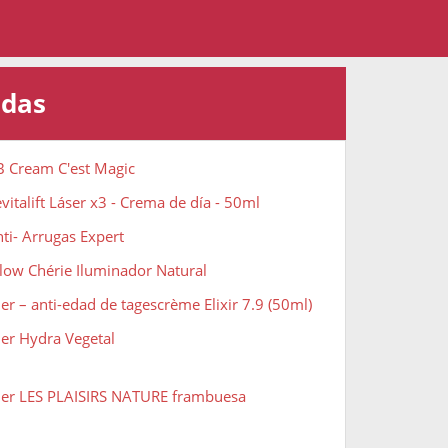
adas
B Cream C'est Magic
vitalift Láser x3 - Crema de día - 50ml
nti- Arrugas Expert
Glow Chérie Iluminador Natural
er – anti-edad de tagescrème Elixir 7.9 (50ml)
her Hydra Vegetal
cher LES PLAISIRS NATURE frambuesa