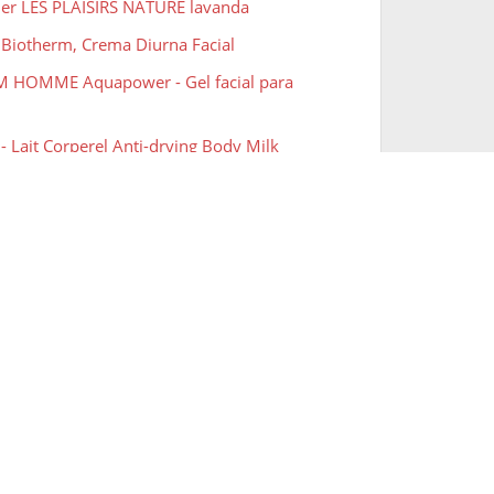
her LES PLAISIRS NATURE lavanda
 Biotherm, Crema Diurna Facial
M HOMME Aquapower - Gel facial para
- Lait Corperel Anti-drying Body Milk
m Homme Gel Nettoyant Visage 150 ml
l Effects 7en1 Dúo Crema facial Hidratante +
l Effects SPF 30 7 en 1 Crema Hidratante Anti-
 Synchro Fondo De Maquillaje
se de maquillaje Pore Filler
essional Makeup Stick de contouring Wonder
luminador
e New York, Base de Maquillaje que Calca a tu