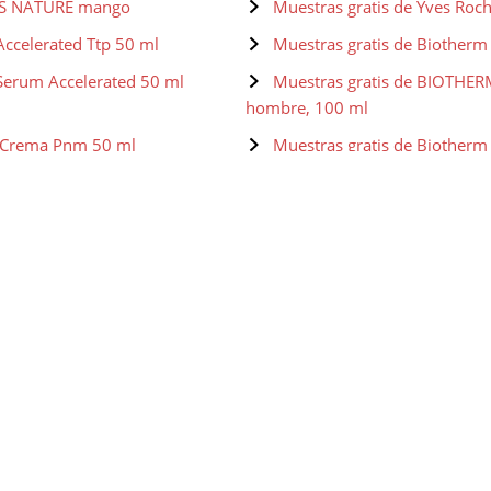
IRS NATURE mango
Muestras gratis de Yves Roc
Accelerated Ttp 50 ml
Muestras gratis de Biotherm
Serum Accelerated 50 ml
Muestras gratis de BIOTHER
hombre, 100 ml
r Crema Pnm 50 ml
Muestras gratis de Biotherm 
 Gel Hidratante - 50 ml
Muestras gratis de Biother
ich Crema De Día
Muestras gratis de Olay Tota
Sérum con SPF20 40 ml
Light as Air Hidratante SPF30
Muestras gratis de Olay Tota
Edad - 50 ml
g Foundation SPF 15
Muestras gratis de Shiseido
illaje
Muestras gratis de NYX Preba
an't Stop Won't Stop Full
Muestras gratis de NYX Prof
Stick, Dos lados, Contouring e i
udio Finishing Powder
Muestras gratis de Maybellin