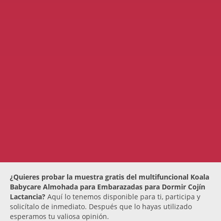
¿Quieres probar la muestra gratis del multifuncional Koala
Babycare Almohada para Embarazadas para Dormir Cojín
Lactancia?
Aquí lo tenemos disponible para ti, participa y
solicítalo de inmediato. Después que lo hayas utilizado
esperamos tu valiosa opinión.