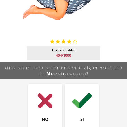
P. disponible:
404/1000
¿Has solicitado anteriormente algún producto
de
Muestrasacasa
?
NO
SI